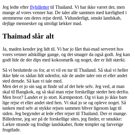
Jeg ledte efter
flybilletter
til Thailand. Vi har ikke været der, men
mange af vores venner har. De taler alle sammen med kærlighed i
stemmerne om deres rejse dertil. Vidunderligt, smukt landskab,
dejlige mennesker og utroligt lækker mad.
Thaimad slår alt
Ja, maden kender jeg lidt til. Vi har jo fået thai-mad serveret hos
vores venner adskillige gange, og det smager da også godt. Jeg kan
godt lide de der dips med kokosmælk og noget, der er lidt stærkt.
Så vi besluttede os for, at vi vil en tur til Thailand. Så skal vi heller
ikke føle os sådan lidt udenfor, når de andre taler om et eller andet
sted derude. Så kan vi tale med.
Men det er jo sin sag at finde ud af det hele selv. Jeg ved, at man
skal til Bangkok, og så skal man rejse forskellige steder hen derfra.
Men hvor? Landet er jo stort. Kæmpestort. Og vi kan jo ikke bare
lige rejse et eller andet sted hen. Vi skal jo se og opleve noget. Så
tanken med selv at stykke rejsen sammen bliver ligesom lagt til
siden. Jeg begynder at lede efter rejser til Thailand. Der er mange.
Billederne, jeg ser på de forskellige sites, jeg finder, er smukke:
Lækre strande og frodige landskaber, flotte templer og farverige
frugtfade.