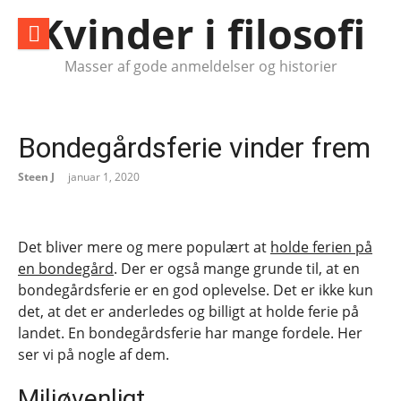
Spring
Kvinder i filosofi
til
indhold
Masser af gode anmeldelser og historier
Bondegårdsferie vinder frem
Steen J
januar 1, 2020
Det bliver mere og mere populært at
holde ferien på
en bondegård
. Der er også mange grunde til, at en
bondegårdsferie er en god oplevelse. Det er ikke kun
det, at det er anderledes og billigt at holde ferie på
landet. En bondegårdsferie har mange fordele. Her
ser vi på nogle af dem.
Miljøvenligt